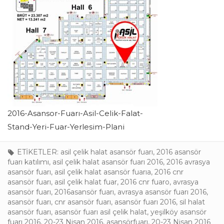
2016-Asansor-Fuarı-Asil-Celik-Falat-
Stand-Yeri-Fuar-Yerlesim-Plani
ETİKETLER:
asil çelik halat asansör fuarı
,
2016 asansör
fuarı katılımı
,
asil çelik halat asansör fuarı 2016
,
2016 avrasya
asansör fuarı
,
asil çelik halat asansör fuarıa
,
2016 cnr
asansör fuarı
,
asil çelik halat fuar
,
2016 cnr fuaro
,
avrasya
asansör fuarı
,
2016asansör fuarı
,
avrasya asansör fuarı 2016
,
asansör fuarı
,
cnr asansör fuarı
,
asansör fuarı 2016
,
sil halat
asansör fuarı
,
asansör fuarı asil çelik halat
,
yeşilköy asansör
fuarı 2016
,
20-23 Nisan 2016
,
asansörfuarı
,
20-23 Nisan 2016