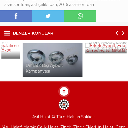
asansör fuarı
,
asil çelik fuarı
,
2016 asansör fuarı
BENZER KONULAR
Erkek Aybolt, Erkek Mapa,
Kampanyasi, NİSAN 2014
Dın 582 Dişi Aybolt
Kampanyası
Asil Halat © Tüm Hakları Saklıdır.
"Asil Halat" olarak; Çelik Halat, Zincir, Zincir Ekleri, İp Halat, Gemi