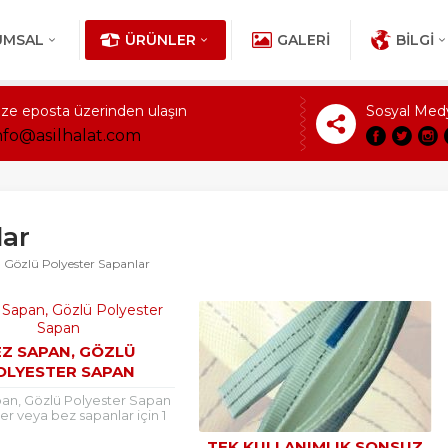
UMSAL
ÜRÜNLER
GALERI
BILGI
ize eposta üzerinden ulaşın
Sosyal Med
nfo@asilhalat.com
lar
»
Gözlü Polyester Sapanlar
EZ SAPAN, GÖZLÜ
OLYESTER SAPAN
an, Gözlü Polyester Sapan
er veya bez sapanlar için 1
 başlayarak 20 tona kadar
TEK KULLANIMLIK SONSUZ
ız mevcuttur, ister yerli...