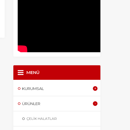
MENÜ
KURUMSAL
ÜRÜNLER
ÇELIK HALATLAR