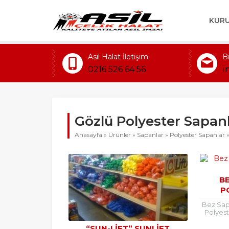
KUR
Asil Halat İletişim
B
0216 526 64 56
i
Gözlü Polyester Sapan
Anasayfa
»
Ürünler
»
Sapanlar
»
Polyester Sapanlar
B
P
Bez Sap
Polyest
tondan
“SUN-LIFT” SUNLIFT
satışım