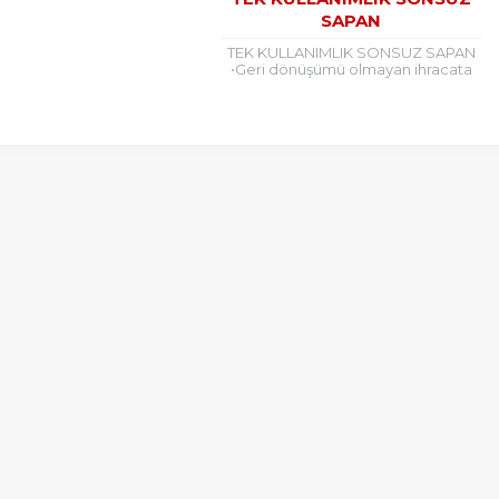
SAPAN
TEK KULLANIMLIK SONSUZ SAPAN
•Geri dönüşümü olmayan ihracata
yönelik yüklemeler için en uygun
kaldırma ve taşıma sapanıdır. •Tek
seferlik kullanıma...