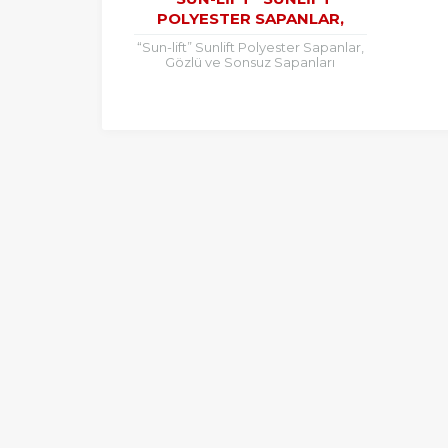
POLYESTER SAPANLAR,
GÖZLÜ VE SONSUZ
“Sun-lift” Sunlift Polyester Sapanlar,
SAPANLARI
Gözlü ve Sonsuz Sapanları
Stoğumuzdadır. 5, 6, veya 7
katsayılıdır. Çift dikiş kalın bantlıdır.
Test Sertifikalıdır....