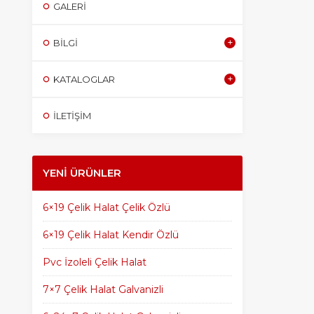
GALERI
BILGI
KATALOGLAR
İLETİŞİM
YENI ÜRÜNLER
6×19 Çelik Halat Çelik Özlü
6×19 Çelik Halat Kendir Özlü
Pvc İzoleli Çelik Halat
7×7 Çelik Halat Galvanizli