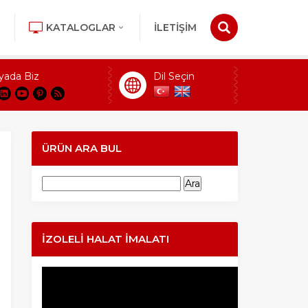
KATALOGLAR
İLETİŞİM
yada Biz
Dil Seçin
ÜRÜN ARA BUL
Arama:
İZOLELI HALAT İMALATI