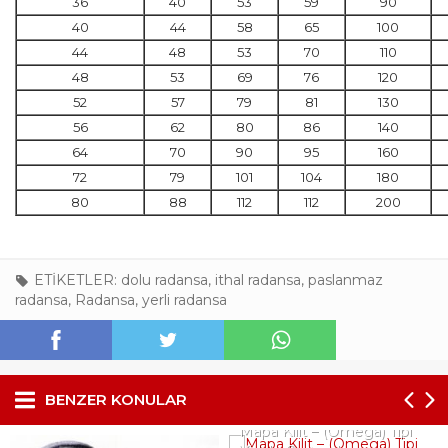
36
40
53
59
90
40
44
58
65
100
44
48
53
70
110
48
53
69
76
120
52
57
79
81
130
56
62
80
86
140
64
70
90
95
160
72
79
101
104
180
80
88
112
112
200
ETİKETLER:
dolu radansa
,
ithal radansa
,
paslanmaz
radansa
,
Radansa
,
yerli radansa
BENZER KONULAR
Mapa Kilit – (Omega) Tipi