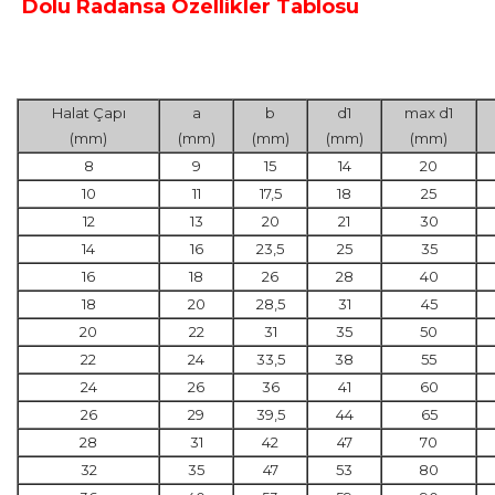
Dolu Radansa Özellikler Tablosu
Halat Çapı
a
b
d1
max d1
(mm)
(mm)
(mm)
(mm)
(mm)
8
9
15
14
20
10
11
17,5
18
25
12
13
20
21
30
14
16
23,5
25
35
16
18
26
28
40
18
20
28,5
31
45
20
22
31
35
50
22
24
33,5
38
55
24
26
36
41
60
26
29
39,5
44
65
28
31
42
47
70
32
35
47
53
80