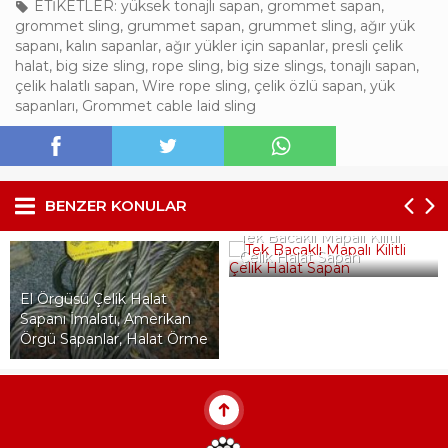
ETİKETLER:
yüksek tonajlı sapan
,
grommet sapan
,
grommet sling
,
grummet sapan
,
grummet sling
,
ağır yük
sapanı
,
kalın sapanlar
,
ağır yükler için sapanlar
,
presli çelik
halat
,
big size sling
,
rope sling
,
big size slings
,
tonajlı sapan
,
çelik halatlı sapan
,
Wire rope sling
,
çelik özlü sapan
,
yük
sapanları
,
Grommet cable laid sling
BENZER KONULAR
Tek Bacaklı Mapalı Kilitli
Çelik Halat Sapan
El Örgüsü Çelik Halat
Sapanı İmalatı, Amerikan
Örgü Sapanlar, Halat Örme