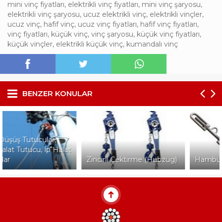
mini vinç fiyatları
,
elektrikli vinç fiyatları
,
mini vinç şaryosu
,
elektrikli vinç şaryosu
,
ucuz elektrikli vinç
,
elektrikli vinçler
,
ucuz vinç
,
hafif vinç
,
ucuz vinç fiyatları
,
hafif vinç fiyatları
,
vinç fiyatları
,
küçük vinç
,
vinç şaryosu
,
küçük vinç fiyatları
,
küçük vinçler
,
elektrikli küçük vinç
,
kumandalı vinç
BENZER KONULAR
Zincirli Çektirme (Hubzug)
Hamburger Tipi Gerdirme