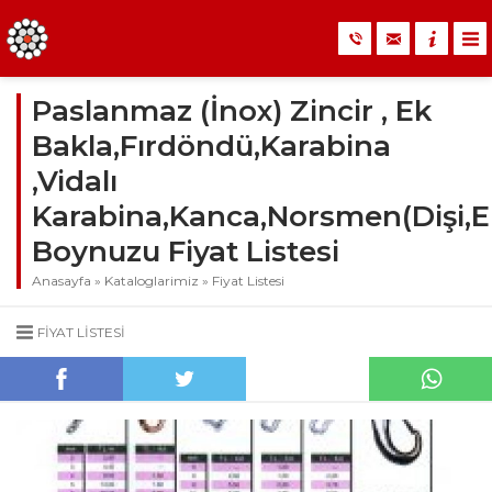
Paslanmaz (İnox) Zincir , Ek
Bakla,Fırdöndü,Karabina
,Vidalı
Karabina,Kanca,Norsmen(Dişi,Er
Boynuzu Fiyat Listesi
Anasayfa
»
Kataloglarimiz
»
Fiyat Listesi
FIYAT LISTESI