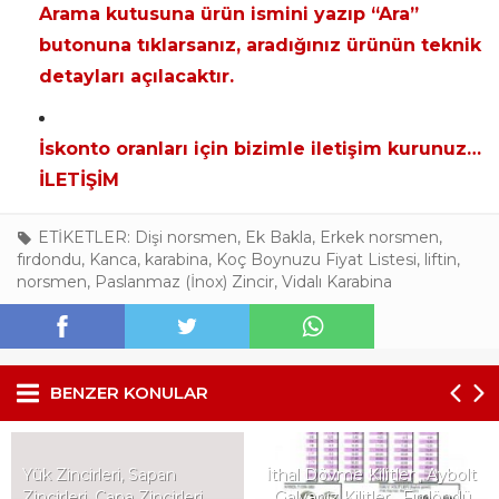
Arama kutusuna ürün ismini yazıp “Ara”
butonuna tıklarsanız, aradığınız ürünün teknik
detayları açılacaktır.
İskonto oranları için bizimle iletişim kurunuz…
İLETİŞİM
ETİKETLER:
Dişi norsmen
,
Ek Bakla
,
Erkek norsmen
,
fırdondu
,
Kanca
,
karabina
,
Koç Boynuzu Fiyat Listesi
,
liftin
,
norsmen
,
Paslanmaz (İnox) Zincir
,
Vidalı Karabina
BENZER KONULAR
Yük Zincirleri, Sapan
İthal Dövme Kilitler , Aybolt
Zincirleri, Çapa Zincirleri,
, Galvaniz Kilitler , Fırdöndü