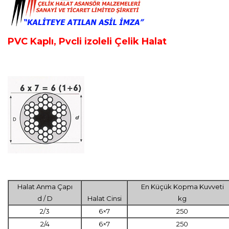
PVC Kaplı, Pvcli izoleli Çelik Halat
Halat Anma Çapı
En Küçük Kopma Kuvveti
d / D
Halat Cinsi
kg
2/3
6×7
250
2/4
6×7
250