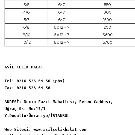
3/5
6×7
550
4/6
6×7
900
5/7
6×7
1500
6/8
6 x 12 + 7
200
8/10
6 x 12 + 7
3600
10/12
6 x 12 + 7
5700
ASİL ÇELİK HALAT

Tel: 0216 526 64 56 (pbx)

Fax: 0216 526 64 56

ADRESİ: Necip Fazıl Mahallesi, Evren Caddesi,

Uğraş Sk. No:17/1

Y.Dudullu-Ümraniye/İSTANBUL

Web Sitesi: www.asilcelikhalat.com
