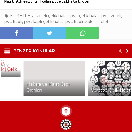
Mail Adresi: info@asilcelikhalat.com
ETİKETLER:
izoleli çelik halat
,
pvc çelik halat
,
pvc izoleli
,
pvc kaplı
,
pvc kaplı çelik halat
,
pvc kaplı izoleli
,
izoleli
BENZER KONULAR
Makara ve Halat Çapı
Oranları
Verotop Çelik Halat