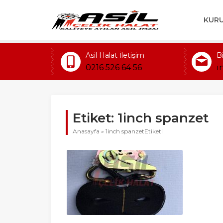
KUR
Asil Halat İletişim
B
0216 526 64 56
i
Etiket:
1inch spanzet
Anasayfa
»
1inch spanzetEtiketi