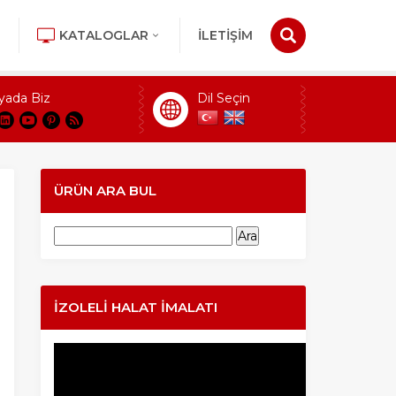
KATALOGLAR
İLETİŞİM
yada Biz
Dil Seçin
ÜRÜN ARA BUL
Arama:
İZOLELI HALAT İMALATI