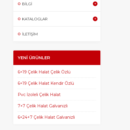
BILGI
KATALOGLAR
İLETİŞİM
YENI ÜRÜNLER
6×19 Çelik Halat Çelik Özlü
6×19 Çelik Halat Kendir Özlü
Pvc İzoleli Çelik Halat
7×7 Çelik Halat Galvanizli
6×24+7 Çelik Halat Galvanizli