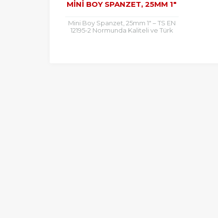
MINI BOY SPANZET, 25MM 1″
Mini Boy Spanzet, 25mm 1″ – TS EN
12195-2 Normunda Kaliteli ve Türk
Menşeili Mini Boy Spanzet, 25mm 1″
Kullanım...