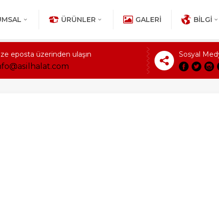
UMSAL
ÜRÜNLER
GALERI
BILGI
ize eposta üzerinden ulaşın
Sosyal Med
nfo@asilhalat.com