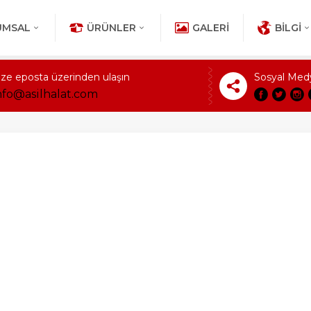
UMSAL
ÜRÜNLER
GALERI
BILGI
ize eposta üzerinden ulaşın
Sosyal Med
nfo@asilhalat.com