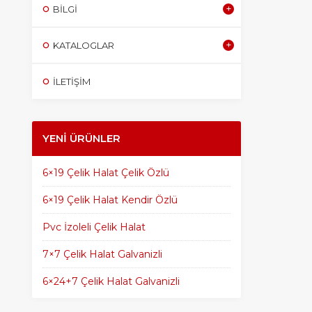
BILGI
KATALOGLAR
İLETİŞİM
YENI ÜRÜNLER
6×19 Çelik Halat Çelik Özlü
6×19 Çelik Halat Kendir Özlü
Pvc İzoleli Çelik Halat
7×7 Çelik Halat Galvanizli
6×24+7 Çelik Halat Galvanizli