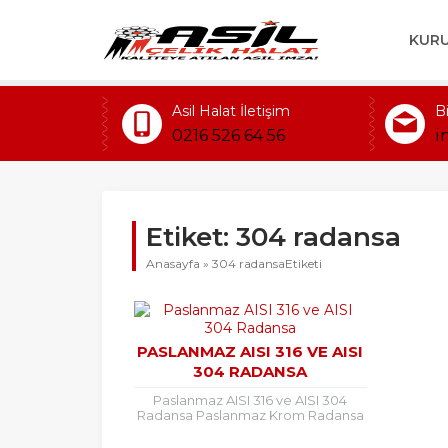
KUR
Asil Halat İletişim
B
0216 526 64 56
i
Etiket:
304 radansa
Anasayfa
»
304 radansaEtiketi
PASLANMAZ AISI 316 VE AISI
304 RADANSA
Paslanmaz AISI 316 ve AISI 304
Radansa Paslanmaz Krom Radansa
304 ,316 kalite olarak mevcuttur.
Paslanmaz AISI 316 ve AISI 304...