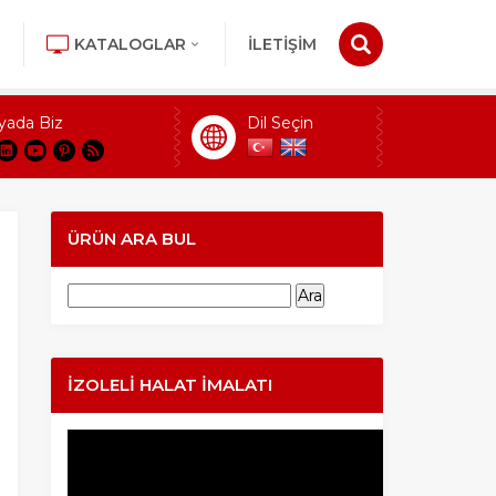
KATALOGLAR
İLETİŞİM
yada Biz
Dil Seçin
ÜRÜN ARA BUL
Arama:
İZOLELI HALAT İMALATI