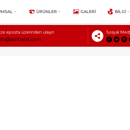
UMSAL
ÜRÜNLER
GALERI
BILGI
ize eposta üzerinden ulaşın
Sosyal Med
nfo@asilhalat.com