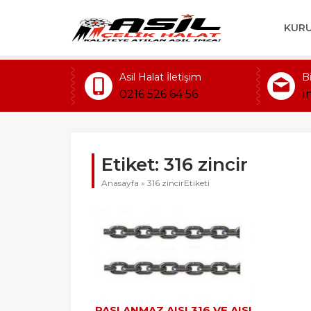
KUR
Asil Halat İletişim
B
0216 526 64 56
i
Etiket:
316 zincir
Anasayfa
»
316 zincirEtiketi
PASLANMAZ AISI 316 VE AISI