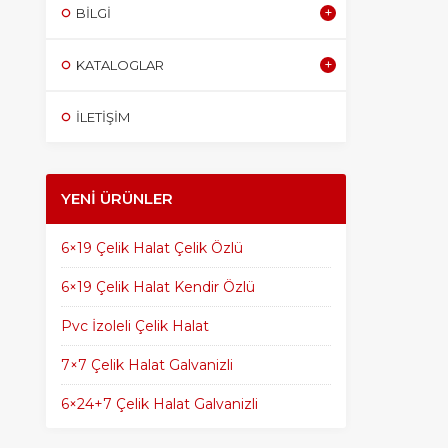
BILGI
KATALOGLAR
İLETİŞİM
YENI ÜRÜNLER
6×19 Çelik Halat Çelik Özlü
6×19 Çelik Halat Kendir Özlü
Pvc İzoleli Çelik Halat
7×7 Çelik Halat Galvanizli
6×24+7 Çelik Halat Galvanizli