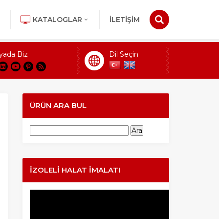
KATALOGLAR
İLETİŞİM
yada Biz
Dil Seçin
ÜRÜN ARA BUL
Arama:
İZOLELI HALAT İMALATI