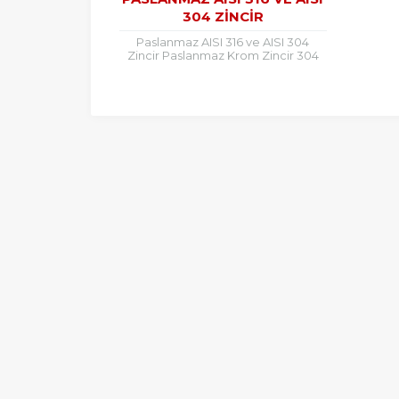
304 ZINCIR
Paslanmaz AISI 316 ve AISI 304
Zincir Paslanmaz Krom Zincir 304
,316 kalite olarak mevcuttur.
Paslanmaz AISI 316 ve AISI 304...