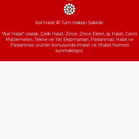
Asil Halat © Tüm Hakları Saklıdır.
"Asil Halat" olarak; Çelik Halat, Zincir, Zincir Ekleri, İp Halat, Gemi
Malzemeleri, Tekne ve Yat Ekipmanları, Paslanmaz Halat ve
Paslanmaz ürünler konusunda imalat ve ithalat hizmeti
sunmaktayız.