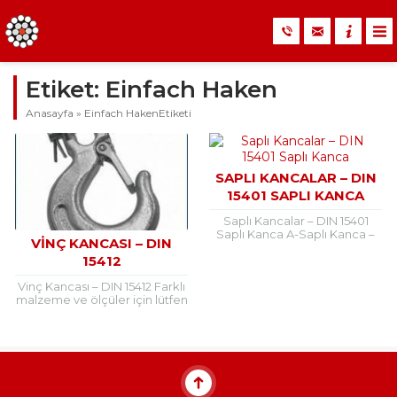
Etiket:
Einfach Haken
Anasayfa
»
Einfach HakenEtiketi
SAPLI KANCALAR – DIN
15401 SAPLI KANCA
Saplı Kancalar – DIN 15401
Saplı Kanca A-Saplı Kanca –
VINÇ KANCASI – DIN
DIN 15401 Saplı Basit Kanca
15412
Saplı Kancalar ( DIN 15401) 1-
Saplı...
Vinç Kancası – DIN 15412 Farklı
malzeme ve ölçüler için lütfen
firmamızla irtibata geçiniz.
TSE kalibrasyonlu test
cihazında standartlara uygun...