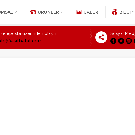
UMSAL
ÜRÜNLER
GALERI
BILGI
ize eposta üzerinden ulaşın
Sosyal Med
nfo@asilhalat.com