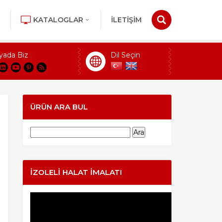
KATALOGLAR
İLETİŞİM
yada Biz
Dil Seçin
ÜRÜN ARA BUL
Arama:
İZOLELI HALAT İMALATI