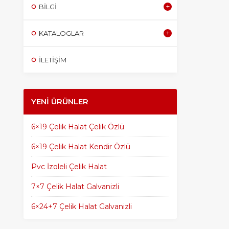
BILGI
KATALOGLAR
İLETİŞİM
YENI ÜRÜNLER
6×19 Çelik Halat Çelik Özlü
6×19 Çelik Halat Kendir Özlü
Pvc İzoleli Çelik Halat
7×7 Çelik Halat Galvanizli
6×24+7 Çelik Halat Galvanizli