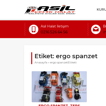
KUR
Asil Halat İletişim
B
0216 526 64 56
i
Etiket:
ergo spanzet
Anasayfa
»
ergo spanzetEtiketi
ERGO SPANZET, TERS