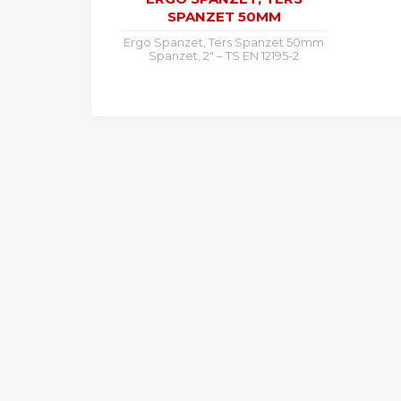
SPANZET 50MM
Ergo Spanzet, Ters Spanzet 50mm
Spanzet, 2″ – TS EN 12195-2
Normunda Kaliteli ve Türk Menşeili
Ergo Spanzet, Ters Spanzet...