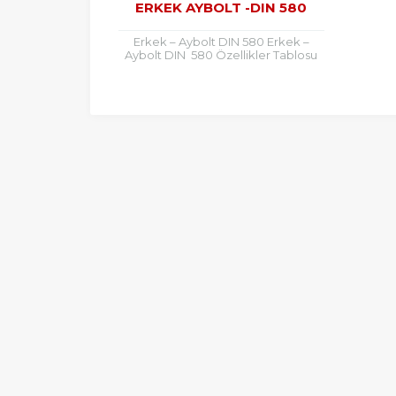
ERKEK AYBOLT -DIN 580
Erkek – Aybolt DIN 580 Erkek –
Aybolt DIN 580 Özellikler Tablosu
Ölçü (mm) D (mm) Ø (mm) H (mm)...