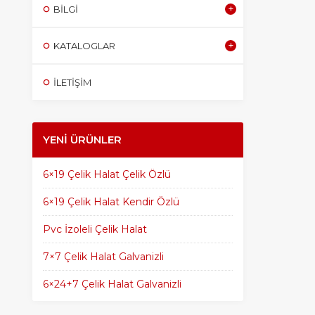
BILGI
KATALOGLAR
İLETİŞİM
YENI ÜRÜNLER
6×19 Çelik Halat Çelik Özlü
6×19 Çelik Halat Kendir Özlü
Pvc İzoleli Çelik Halat
7×7 Çelik Halat Galvanizli
6×24+7 Çelik Halat Galvanizli