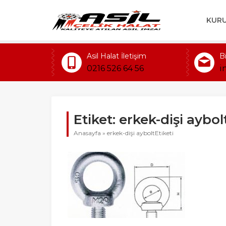
KUR
Asil Halat İletişim
B
0216 526 64 56
i
Etiket:
erkek-dişi aybol
Anasayfa
»
erkek-dişi ayboltEtiketi