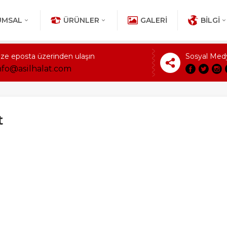
UMSAL
ÜRÜNLER
GALERI
BILGI
ize eposta üzerinden ulaşın
Sosyal Med
nfo@asilhalat.com
t