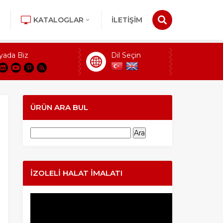
KATALOGLAR
İLETİŞİM
yada Biz
Dil Seçin
ÜRÜN ARA BUL
Arama:
İZOLELI HALAT İMALATI