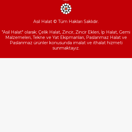
Asil Halat © Tüm Hakları Saklıdır.
"Asil Halat" olarak; Çelik Halat, Zincir, Zincir Ekleri, İp Halat, Gemi
Malzemeleri, Tekne ve Yat Ekipmanları, Paslanmaz Halat ve
Paslanmaz ürünler konusunda imalat ve ithalat hizmeti
sunmaktayız.