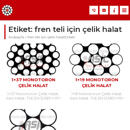
Etiket:
fren teli için çelik halat
Anasayfa
»
fren teli için çelik halatEtiketi
1×37 MONOTORON
1×19 MONOTORON
ÇELIK HALAT
ÇELIK HALAT
1×37 Monotoron Çelik Halat,
1×19 Monotoron Çelik Halat,
Sert Halat, TSE EN 12385 1×37=
Sert Halat, TSE EN 12385 1×19=
1+6+12+18DIN 3053 – TS 1918/3
1+6+12DIN 3053 – TS 1918/3 1×19
1×19 Monotron Çelik Halat
Monotron Çelik Halat
Kullanım...
Kullanım...