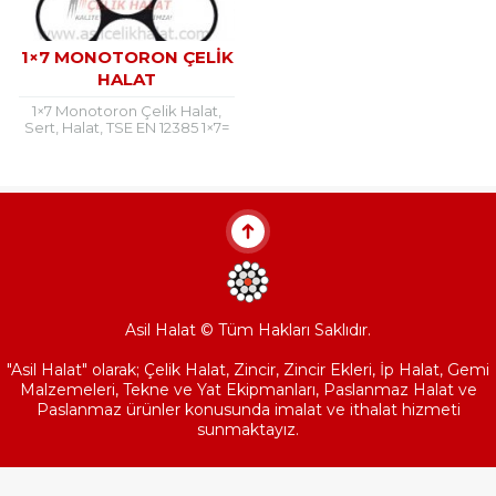
1×7 MONOTORON ÇELIK
HALAT
1×7 Monotoron Çelik Halat,
Sert, Halat, TSE EN 12385 1×7=
1x(1+6)DIN 3052 – TS 1918/1 1×7
Monotron Çelik Halat
Kullanım...
Asil Halat © Tüm Hakları Saklıdır.
"Asil Halat" olarak; Çelik Halat, Zincir, Zincir Ekleri, İp Halat, Gemi
Malzemeleri, Tekne ve Yat Ekipmanları, Paslanmaz Halat ve
Paslanmaz ürünler konusunda imalat ve ithalat hizmeti
sunmaktayız.