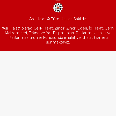
Asil Halat © Tüm Hakları Saklıdır.
"Asil Halat" olarak; Çelik Halat, Zincir, Zincir Ekleri, İp Halat, Gemi
Malzemeleri, Tekne ve Yat Ekipmanları, Paslanmaz Halat ve
Paslanmaz ürünler konusunda imalat ve ithalat hizmeti
sunmaktayız.