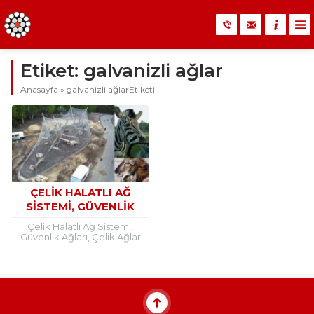
Etiket:
galvanizli ağlar
Anasayfa
»
galvanizli ağlarEtiketi
ÇELIK HALATLI AĞ
SISTEMI, GÜVENLIK
AĞLARI, ÇELIK AĞLAR
Çelik Halatlı Ağ Sistemi,
Güvenlik Ağları, Çelik Ağlar
Stoğumuzdadır ve Özel
olarak üretilmektedir. Çelik
halatlı ağlar hemen hemen
her sektörde...