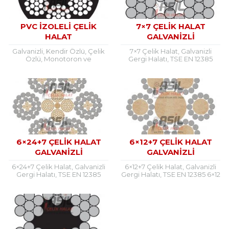
PVC İZOLELI ÇELIK
7×7 ÇELIK HALAT
HALAT
GALVANIZLI
Galvanizli, Kendir Özlü, Çelik
7×7 Çelik Halat, Galvanizli
Özlü, Monotoron ve
Gergi Halatı, TSE EN 12385
Paslanmaz Çelik Halatlara Pvc
ÇİZELGE 5 DIN 3055 – TS 1918/4
İzole Kaplama Pvc İzoleli
7×7 Galvanizli Çelik Halat...
Çelik Halat Kullanım Yeri:
Genel...
6×24+7 ÇELIK HALAT
6×12+7 ÇELIK HALAT
GALVANIZLI
GALVANIZLI
6×24+7 Çelik Halat, Galvanizli
6×12+7 Çelik Halat, Galvanizli
Gergi Halatı, TSE EN 12385
Gergi Halatı, TSE EN 12385 6×12
6(LÖ+9+15) DIN 3068 – TS
6×12+7 Galvanizli Çelik Halat
1918/22 6×24+7 Galvanizli Çelik
Kullanım Yeri: Genel kullanım
Halat Kullanım...
alanları: Gergi...