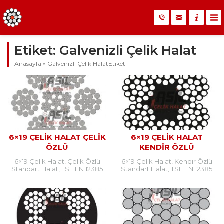
Etiket:
Galvenizli Çelik Halat
Anasayfa
»
Galvenizli Çelik HalatEtiketi
6×19 ÇELIK HALAT ÇELIK
6×19 ÇELIK HALAT
ÖZLÜ
KENDIR ÖZLÜ
6×19 Çelik Halat, Çelik Özlü
6×19 Çelik Halat, Kendir Özlü
Standart Halat, TSE EN 12385
Standart Halat, TSE EN 12385
ÇİZELGE 2 DIN 3060 – TS
ÇİZELGE 2 DIN 3060 – TS
1918/10 6×19 Çelik Özlü...
1918/10 6×19 Kendir Özlü...