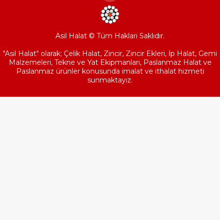
Asil Halat © Tüm Hakları Saklıdır.
"Asil Halat" olarak; Çelik Halat, Zincir, Zincir Ekleri, İp Halat, Gemi
Malzemeleri, Tekne ve Yat Ekipmanları, Paslanmaz Halat ve
Paslanmaz ürünler konusunda imalat ve ithalat hizmeti
sunmaktayız.