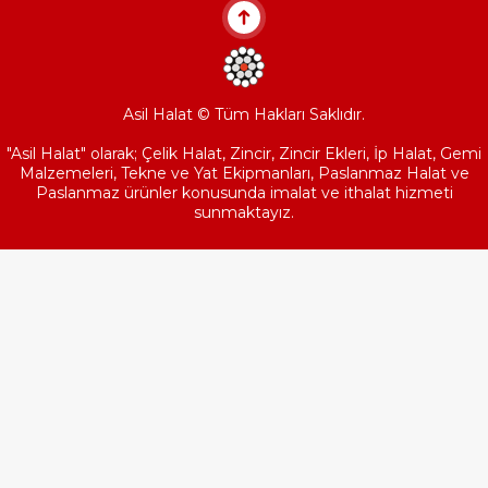
Asil Halat © Tüm Hakları Saklıdır.
"Asil Halat" olarak; Çelik Halat, Zincir, Zincir Ekleri, İp Halat, Gemi
Malzemeleri, Tekne ve Yat Ekipmanları, Paslanmaz Halat ve
Paslanmaz ürünler konusunda imalat ve ithalat hizmeti
sunmaktayız.