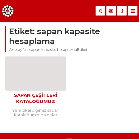
Etiket:
sapan kapasite
hesaplama
Anasayfa
»
sapan kapasite hesaplamaEtiketi
SAPAN ÇEŞITLERI
KATALOĞUMUZ
YAYINLANMIŞTIR.
Yeni çıkardığımız sapan
kataloğumzuda neler
bulabilirsiniz? Sapanlar
hakkında detaylı bilgilere,
Sapanların bakımı ve
kullanımına, Sapanların genel
karakteristik özelliklerine,