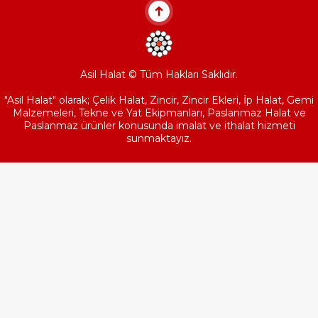
Sapanların kaplama...
Asil Halat © Tüm Hakları Saklıdır.
"Asil Halat" olarak; Çelik Halat, Zincir, Zincir Ekleri, İp Halat, Gemi
Malzemeleri, Tekne ve Yat Ekipmanları, Paslanmaz Halat ve
Paslanmaz ürünler konusunda imalat ve ithalat hizmeti
sunmaktayız.