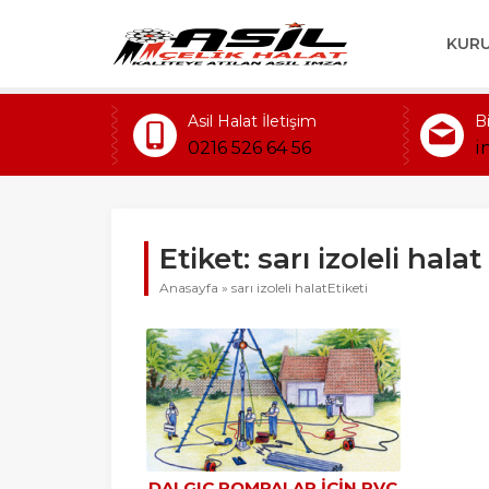
KUR
Asil Halat İletişim
B
0216 526 64 56
i
Etiket:
sarı izoleli halat
Anasayfa
»
sarı izoleli halatEtiketi
DALGIÇ POMPALAR IÇIN PVC