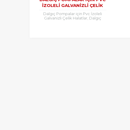
İZOLELI GALVANIZLI ÇELIK
HALATLAR, DALGIÇ POMPA
Dalgıç Pompalar için Pvc İzoleli
HALATI
Galvanizli Çelik Halatlar, Dalgıç
Pompa Halatı Dalgıç pompalar için
şeffaf pvc izoleli çelik halatlar
istediğiniz...