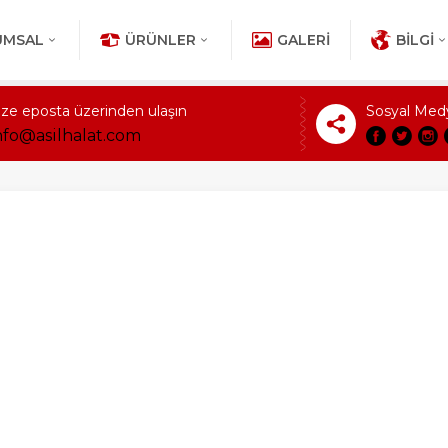
UMSAL
ÜRÜNLER
GALERI
BILGI
ize eposta üzerinden ulaşın
Sosyal Med
nfo@asilhalat.com