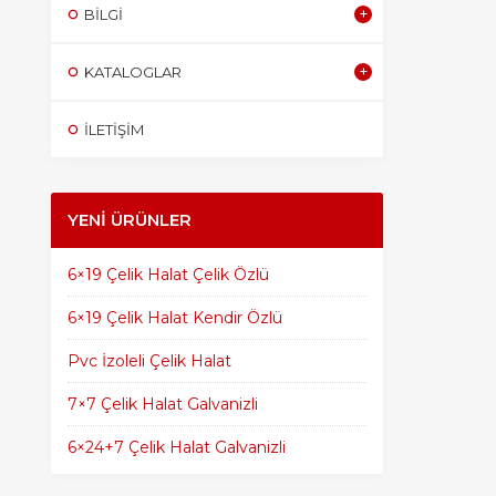
BILGI
KATALOGLAR
İLETİŞİM
YENI ÜRÜNLER
6×19 Çelik Halat Çelik Özlü
6×19 Çelik Halat Kendir Özlü
Pvc İzoleli Çelik Halat
7×7 Çelik Halat Galvanizli
6×24+7 Çelik Halat Galvanizli