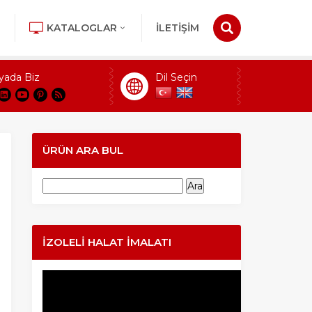
KATALOGLAR
İLETİŞİM
yada Biz
Dil Seçin
ÜRÜN ARA BUL
Arama:
İZOLELI HALAT İMALATI