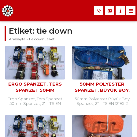
Etiket:
tie down
Anasayfa
»
tie downEtiketi
ERGO SPANZET, TERS
50MM POLYESTER
SPANZET 50MM
SPANZET, BÜYÜK BOY,
140 GRAM
Ergo Spanzet, Ters Spanzet
50mm Polyester Büyük Boy
50mm Spanzet, 2″ – TS EN
Spanzet, 2″ – TS EN 12195-2
12195-2 Normunda Kaliteli ve
Normunda Kaliteli ve Türk
Türk Menşeili Ergo Spanzet,
Menşeili Polyester Büyük Boy
Ters Spanzet...
Spanzet, 50mm...