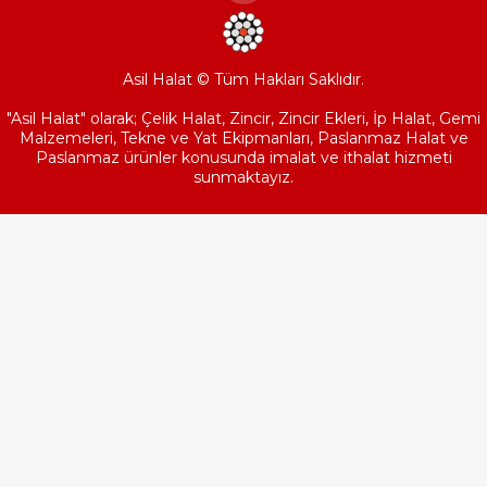
Asil Halat © Tüm Hakları Saklıdır.
"Asil Halat" olarak; Çelik Halat, Zincir, Zincir Ekleri, İp Halat, Gemi
Malzemeleri, Tekne ve Yat Ekipmanları, Paslanmaz Halat ve
Paslanmaz ürünler konusunda imalat ve ithalat hizmeti
sunmaktayız.