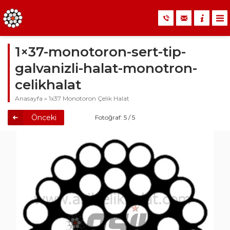
1×37-monotoron-sert-tip-
galvanizli-halat-monotron-
celikhalat
Anasayfa
»
1x37 Monotoron Çelik Halat
Önceki
Fotoğraf: 5 / 5