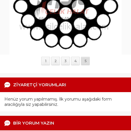
1
2
3
4
5
ZİYARETÇİ YORUMLARI
Henüz yorum yapılmamış. İlk yorumu aşağıdaki form
aracılığıyla siz yapabilirsiniz.
BİR YORUM YAZIN