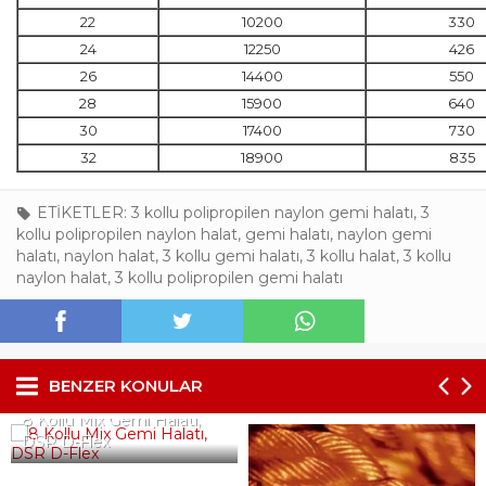
22
10200
330
24
12250
426
26
14400
550
28
15900
640
30
17400
730
32
18900
835
ETİKETLER:
3 kollu polipropilen naylon gemi halatı
,
3
kollu polipropilen naylon halat
,
gemi halatı
,
naylon gemi
halatı
,
naylon halat
,
3 kollu gemi halatı
,
3 kollu halat
,
3 kollu
naylon halat
,
3 kollu polipropilen gemi halatı
BENZER KONULAR
8 Kollu Mix Gemi Halatı,
DSR D-Flex