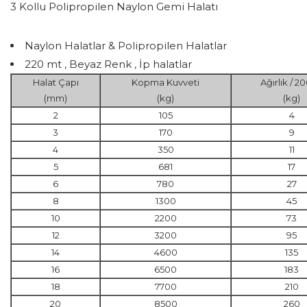
3 Kollu Polipropilen Naylon Gemi Halatı
Naylon Halatlar & Polipropilen Halatlar
220 mt , Beyaz Renk , İp halatlar
Halat Çapı
Kopma Kuvveti
Ağırlık / 2
(mm)
(kg)
(kg)
2
105
4
3
170
9
4
350
11
5
681
17
6
780
27
8
1300
45
10
2200
73
12
3200
95
14
4600
135
16
6500
183
18
7700
210
20
8500
260