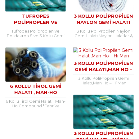
TUFROPES
3 KOLLU POLIPROPILEN
POLIPROPLEN VE
NAYLON GEMI HALATI
POLIDAKRON 8 VE 3
Tufropes Poliproplen ve
3 Kollu PoliPropilen Naylon
KOLLU GEMI HALATLARI
Polidakron 8 ve 3 Kollu Gemi
Gemi Halatı Naylon Halatlar &
Halatları Stoğumuzdadır.
Polipropilen Halatlar 220 mt ,
Özellikleri: Lloyd Sertifikalıdır.
Beyaz Renk , İp halatlar
8 Kollular Yeşil veya Beyaz
Halat...
Renktedir....
3 KOLLU POLIPROPILEN
GEMI HALATI,MAN HO –
HI MAN
3 Kollu PoliPropilen Gemi
Halatı,Man Ho – Hi Man
6 KOLLU TIROL GEMI
*Fabrika sertifikalı *Roda =
HALATI , MAN-HO
220m *Renk : yeşil mm
Kg/Roda 20...
COMPOUND
6 Kollu Tirol Gemi Halatı , Man-
Ho Compound *Fabrika
sertifikalı *Renk : mavi mm
Kg/Roda 26 0,82 28 0,99
3 KOLLU POLIPROPILEN