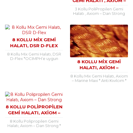
GEMI HALATI , AXIOM –
DAN STRONG
3 Kollu PoliPropilen Gemi
Halatı , Axiom – Dan Strong
*Fabrika sertifikalı *Roda =
220m *Renk : yeşil mm
Kg/Roda...
8 KOLLU MIX GEMI
HALATI, DSR D-FLEX
8 Kollu Mix Gemi Halatı, DSR
D-Flex *OCIMPH’e uygun
8 KOLLU MIX GEMI
*Tankerler için *Lloyd sertifika
HALATI, AXIOM –
*Roda = 220m *40% Polyester
*60% P.P....
MARINE MAXI
8 Kollu Mix Gemi Halatı, Axiom
– Marine Maxi * Anti Kıvılcım *
Tankerler için * Lloyd sertifika *
Roda...
8 KOLLU POLIPROPILEN
GEMI HALATI, AXIOM –
DAN STRONG
8 Kollu Polipropilen Gemi
Halatı, Axiom – Dan Strong *
Renk : yeşil 8 kollu