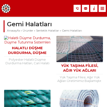
Gemi Halatları
Anasayfa
»
Ürünler
»
Sentetik Halatlar
»
Gemi Halatları
HALATLI DÜŞME
DURDURMA, DÜŞME
TUTUNMA SISTEMLERI
Polyester Halatlı Düşme
Durdurma Hatları, Can Halatı
YÜK TAŞIMA FILESI,
Bu sistem en yaygın kullanılan
AĞIR YÜK AĞLARI
sistemdir. Halat %100
polyester ıskotadır. Halat
ÜRETIMIMIZ
Yük Taşıma Filesi, Ağır Yük
boyu istenilen...
BAŞLAMIŞTIR.
Ağları Üretimimiz Başlamıştır.
Yük Fileleri istenilen ebatlarda
ve istenilen tonaja göre
üretilebilir. Yük filelerinde
kullanılan...