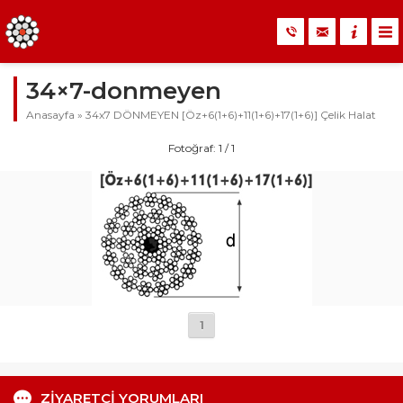
34×7-donmeyen
Anasayfa
»
34x7 DÖNMEYEN [Öz+6(1+6)+11(1+6)+17(1+6)] Çelik Halat
Fotoğraf: 1 / 1
1
ZİYARETÇİ YORUMLARI