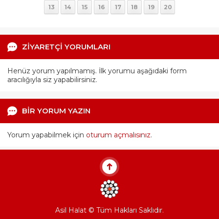
13
14
15
16
17
18
19
20
ZİYARETÇİ YORUMLARI
Henüz yorum yapılmamış. İlk yorumu aşağıdaki form
aracılığıyla siz yapabilirsiniz.
BİR YORUM YAZIN
Yorum yapabilmek için
oturum açmalısınız
.
Asil Halat © Tüm Hakları Saklıdır.