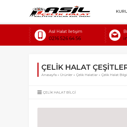
KUR
Asil Halat İletişim
B
0216 526 64 56
i
ÇELİK HALAT ÇEŞİTLER
Anasayfa
»
Ürünler
»
Çelik Halatlar
»
Çelik Halat Bilgi
ÇELIK HALAT BILGI