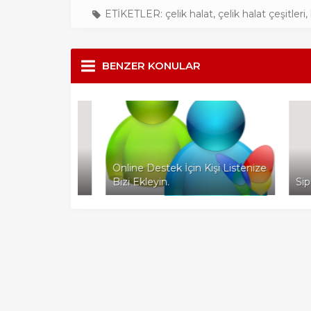
ETİKETLER:
çelik halat
,
çelik halat çeşitleri
,
BENZER KONULAR
sarlanma
Online Destek İçin Kişi Listenize
Bizi Ekleyin.
Siparişi