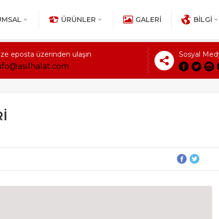
UMSAL
ÜRÜNLER
GALERI
BILGI
ize eposta üzerinden ulaşın
Sosyal Med
nfo@asilhalat.com
İ