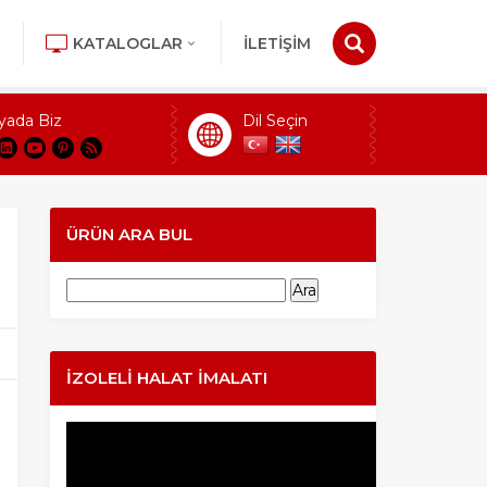
KATALOGLAR
İLETİŞİM
yada Biz
Dil Seçin
ÜRÜN ARA BUL
Arama:
İZOLELI HALAT İMALATI