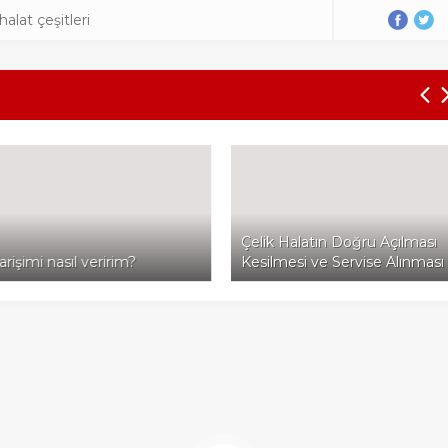
halat çeşitleri
Çelik Halatın Doğru Açılması
mi nasıl veririm?
Kesilmesi ve Servise Alınması