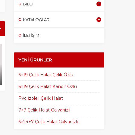
BILGI
KATALOGLAR
İLETİŞİM
Çelik Halata Klemens 
Nasıl Yapılır? “Resimli 
YENI ÜRÜNLER
Çelik Halatın Uygun Çalışma
6×19 Çelik Halat Çelik Özlü
Sıcaklığı
6×19 Çelik Halat Kendir Özlü
Pvc İzoleli Çelik Halat
7×7 Çelik Halat Galvanizli
6×24+7 Çelik Halat Galvanizli