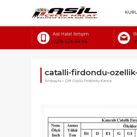
KUR
Asil Halat İletişim
B
0216 526 64 56
i
catalli-firdondu-ozelli
Anasayfa
»
Çift Gözlü Fırdöndü Kanca