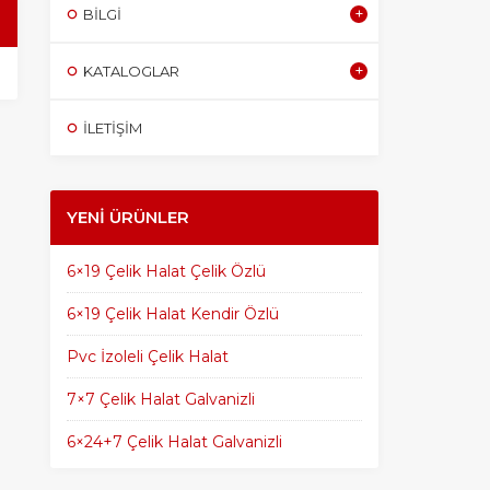
BILGI
KATALOGLAR
İLETİŞİM
YENI ÜRÜNLER
6×19 Çelik Halat Çelik Özlü
6×19 Çelik Halat Kendir Özlü
Pvc İzoleli Çelik Halat
7×7 Çelik Halat Galvanizli
6×24+7 Çelik Halat Galvanizli