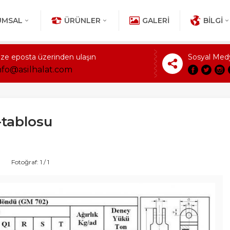
UMSAL
ÜRÜNLER
GALERI
BILGI
ize eposta üzerinden ulaşın
Sosyal Med
nfo@asilhalat.com
k-tablosu
Fotoğraf: 1 / 1