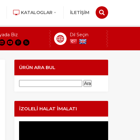
KATALOGLAR
İLETİŞİM
yada Biz
Dil Seçin
ÜRÜN ARA BUL
Arama:
İZOLELI HALAT İMALATI