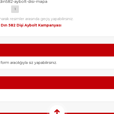
din582-aybolt-disi-mapa
1
narak resimler arasında geçiş yapabilirsiniz.
:
Dın 582 Dişi Aybolt Kampanyası
m aracılığıyla siz yapabilirsiniz.