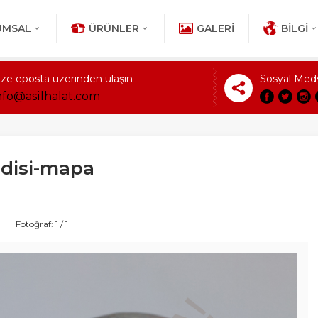
UMSAL
ÜRÜNLER
GALERI
BILGI
ize eposta üzerinden ulaşın
Sosyal Med
nfo@asilhalat.com
-disi-mapa
Fotoğraf: 1 / 1