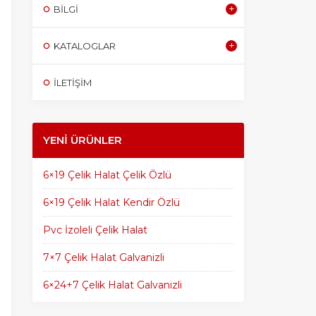
BILGI
KATALOGLAR
İLETİŞİM
YENI ÜRÜNLER
6×19 Çelik Halat Çelik Özlü
6×19 Çelik Halat Kendir Özlü
Pvc İzoleli Çelik Halat
7×7 Çelik Halat Galvanizli
6×24+7 Çelik Halat Galvanizli