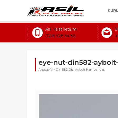
KUR
Asil Halat İletişim
B
0216 526 64 56
i
eye-nut-din582-aybolt
Anasayfa
»
Dın 582 Dişi Aybolt Kampanyası