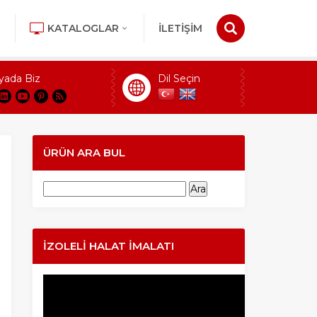
KATALOGLAR
İLETİŞİM
yada Biz
Dil Seçin
ÜRÜN ARA BUL
Arama:
İZOLELI HALAT İMALATI