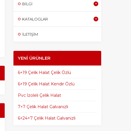
BILGI
KATALOGLAR
İLETİŞİM
YENI ÜRÜNLER
6×19 Çelik Halat Çelik Özlü
6×19 Çelik Halat Kendir Özlü
Pvc İzoleli Çelik Halat
7×7 Çelik Halat Galvanizli
6×24+7 Çelik Halat Galvanizli