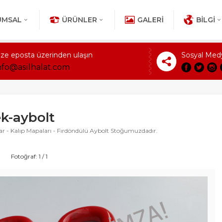
UMSAL
ÜRÜNLER
GALERI
BILGI
ize eposta üzerinden ulaşın
Sosyal Med
nfo@asilhalat.com
ek-aybolt
lar - Kalıp Mapaları - Fırdöndülü Aybolt Stoğumuzdadır.
Fotoğraf: 1 / 1