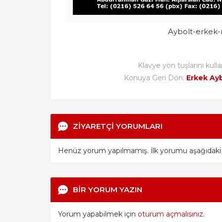
Aybolt-erkek
Klavye yön tuşlarını kulla
Konuya Geri Dön:
Erkek Ay
ZİYARETÇİ YORUMLARI
Henüz yorum yapılmamış. İlk yorumu aşağıdaki for
BİR YORUM YAZIN
Yorum yapabilmek için
oturum açmalısınız
.