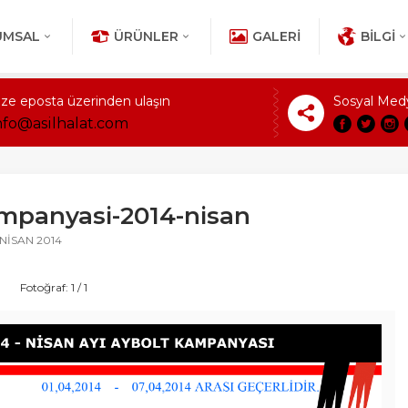
UMSAL
ÜRÜNLER
GALERI
BILGI
ize eposta üzerinden ulaşın
Sosyal Med
nfo@asilhalat.com
mpanyasi-2014-nisan
 NİSAN 2014
Fotoğraf: 1 / 1