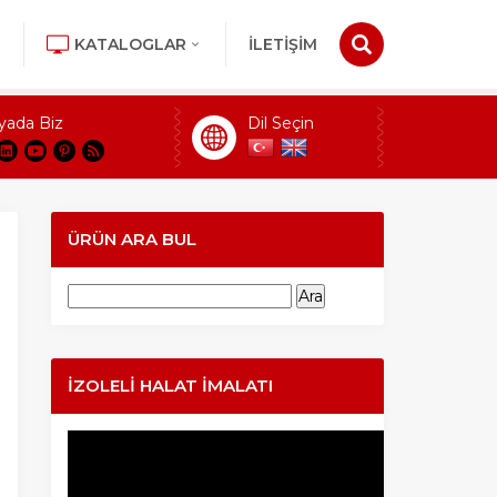
KATALOGLAR
İLETİŞİM
yada Biz
Dil Seçin
ÜRÜN ARA BUL
Arama:
İZOLELI HALAT İMALATI