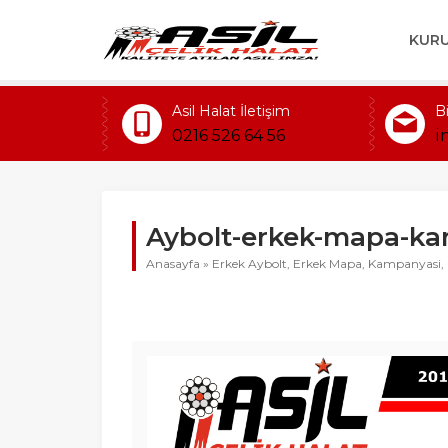
KUR
Asil Halat İletişim
B
0216 526 64 56
i
Aybolt-erkek-mapa-ka
Anasayfa
»
Erkek Aybolt, Erkek Mapa, Kampanyasi,