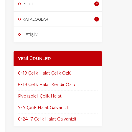
BILGI
KATALOGLAR
İLETİŞİM
YENI ÜRÜNLER
6×19 Çelik Halat Çelik Özlü
6×19 Çelik Halat Kendir Özlü
Pvc İzoleli Çelik Halat
7×7 Çelik Halat Galvanizli
6×24+7 Çelik Halat Galvanizli