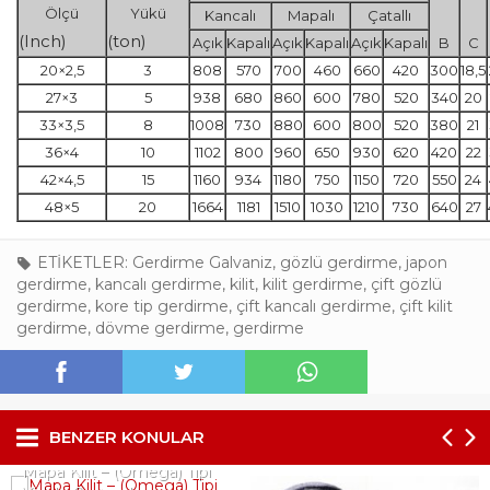
Ölçü
Yükü
Kancalı
Mapalı
Çatallı
(Inch)
(ton)
Açık
Kapalı
Açık
Kapalı
Açık
Kapalı
B
C
20×2,5
3
808
570
700
460
660
420
300
18,5
27×3
5
938
680
860
600
780
520
340
20
33×3,5
8
1008
730
880
600
800
520
380
21
36×4
10
1102
800
960
650
930
620
420
22
42×4,5
15
1160
934
1180
750
1150
720
550
24
48×5
20
1664
1181
1510
1030
1210
730
640
27
ETİKETLER:
Gerdirme Galvaniz
,
gözlü gerdirme
,
japon
gerdirme
,
kancalı gerdirme
,
kilit
,
kilit gerdirme
,
çift gözlü
gerdirme
,
kore tip gerdirme
,
çift kancalı gerdirme
,
çift kilit
gerdirme
,
dövme gerdirme
,
gerdirme
BENZER KONULAR
Mapa Kilit – (Omega) Tipi