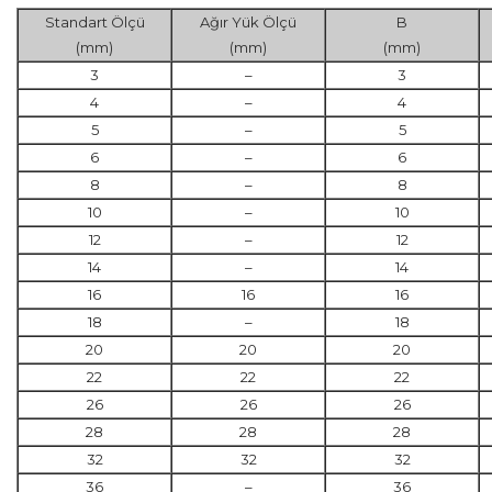
Standart Ölçü
Ağır Yük Ölçü
B
(mm)
(mm)
(mm)
3
–
3
4
–
4
5
–
5
6
–
6
8
–
8
10
–
10
12
–
12
14
–
14
16
16
16
18
–
18
20
20
20
22
22
22
26
26
26
28
28
28
32
32
32
36
–
36