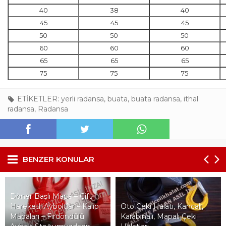
40
38
40
45
45
45
50
50
50
60
60
60
65
65
65
75
75
75
ETİKETLER:
yerli radansa
,
buata
,
buata radansa
,
ithal
radansa
,
Radansa
BENZER KONULAR
a – Çift
lar – Kalıp
Oto Çeki Halatı, Kancalı,
öndülü
Karabinalı, Mapalı Çeki