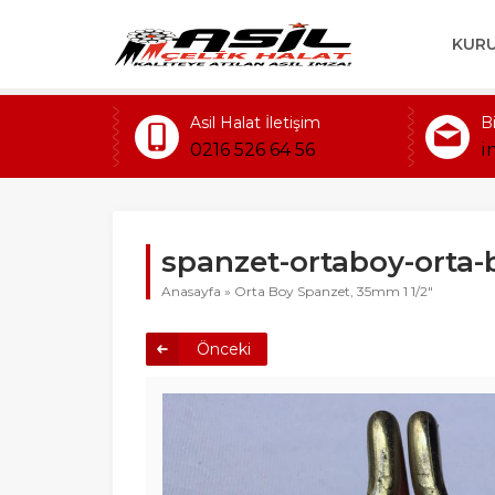
KUR
Asil Halat İletişim
B
0216 526 64 56
i
spanzet-ortaboy-orta
Anasayfa
»
Orta Boy Spanzet, 35mm 1 1/2"
Önceki