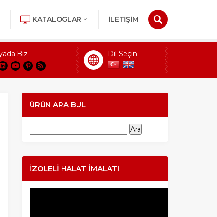
KATALOGLAR
İLETİŞİM
yada Biz
Dil Seçin
ÜRÜN ARA BUL
Arama:
İZOLELI HALAT İMALATI