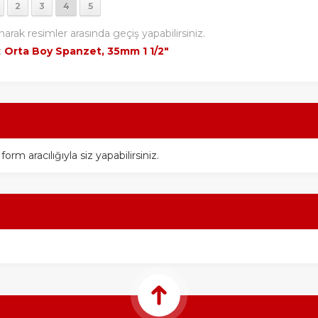
2
3
4
5
narak resimler arasında geçiş yapabilirsiniz.
:
Orta Boy Spanzet, 35mm 1 1/2″
m aracılığıyla siz yapabilirsiniz.