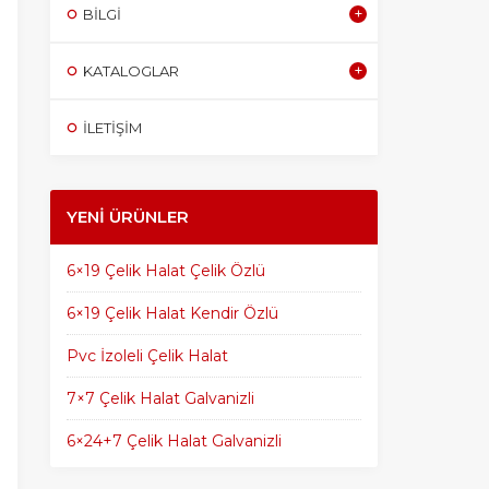
BILGI
KATALOGLAR
İLETİŞİM
YENI ÜRÜNLER
6×19 Çelik Halat Çelik Özlü
6×19 Çelik Halat Kendir Özlü
Pvc İzoleli Çelik Halat
7×7 Çelik Halat Galvanizli
6×24+7 Çelik Halat Galvanizli