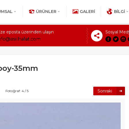
UMSAL
ÜRÜNLER
GALERI
BILGI
ize eposta üzerinden ulaşın
Sosyal Med
nfo@asilhalat.com
-boy-35mm
Sonraki
Fotoğraf: 4 / 5