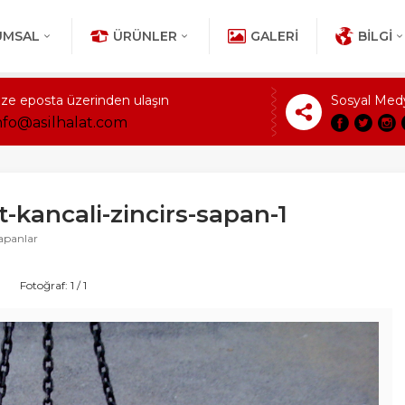
UMSAL
ÜRÜNLER
GALERI
BILGI
ize eposta üzerinden ulaşın
Sosyal Med
nfo@asilhalat.com
t-kancali-zincirs-sapan-1
Sapanlar
Fotoğraf: 1 / 1