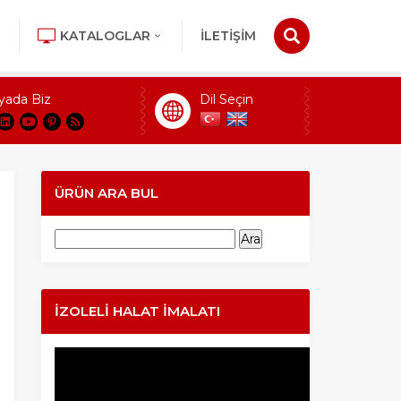
KATALOGLAR
İLETİŞİM
yada Biz
Dil Seçin
ÜRÜN ARA BUL
Arama:
İZOLELI HALAT İMALATI