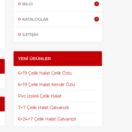
BILGI
KATALOGLAR
İLETİŞİM
YENI ÜRÜNLER
6×19 Çelik Halat Çelik Özlü
6×19 Çelik Halat Kendir Özlü
Pvc İzoleli Çelik Halat
7×7 Çelik Halat Galvanizli
6×24+7 Çelik Halat Galvanizli