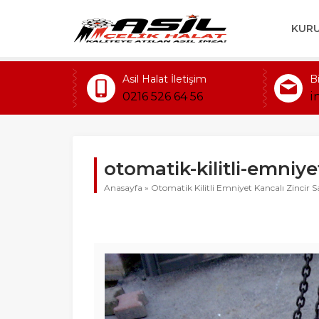
KUR
Asil Halat İletişim
B
0216 526 64 56
i
otomatik-kilitli-emniye
Anasayfa
»
Otomatik Kilitli Emniyet Kancalı Zincir 