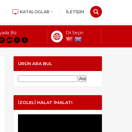
KATALOGLAR
İLETİŞİM
yada Biz
Dil Seçin
ÜRÜN ARA BUL
Arama:
İZOLELI HALAT İMALATI