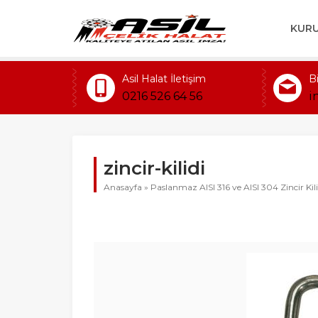
KUR
Asil Halat İletişim
B
0216 526 64 56
i
zincir-kilidi
Anasayfa
»
Paslanmaz AISI 316 ve AISI 304 Zincir Kili