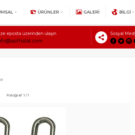
UMSAL
ÜRÜNLER
GALERI
BILGI
ize eposta üzerinden ulaşın
Sosyal Med
nfo@asilhalat.com
di
Fotoğraf: 1 / 1