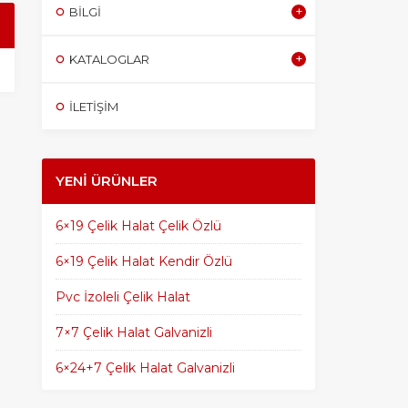
BILGI
KATALOGLAR
İLETİŞİM
YENI ÜRÜNLER
6×19 Çelik Halat Çelik Özlü
6×19 Çelik Halat Kendir Özlü
Pvc İzoleli Çelik Halat
7×7 Çelik Halat Galvanizli
6×24+7 Çelik Halat Galvanizli