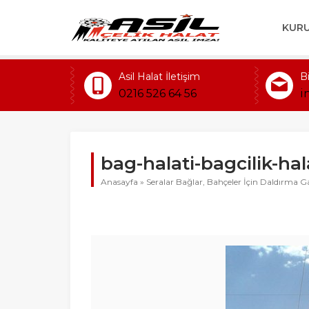
KUR
Asil Halat İletişim
B
0216 526 64 56
i
bag-halati-bagcilik-hala
Anasayfa
»
Seralar Bağlar, Bahçeler İçin Daldırma Gal