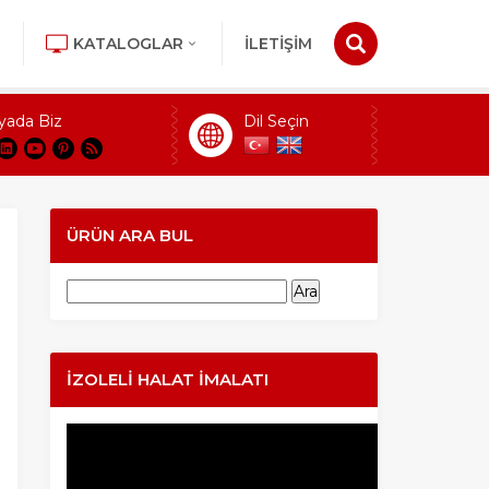
KATALOGLAR
İLETİŞİM
yada Biz
Dil Seçin
ÜRÜN ARA BUL
Arama:
İZOLELI HALAT İMALATI