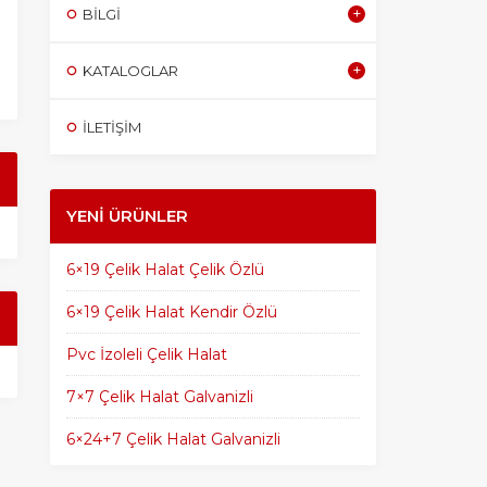
BILGI
KATALOGLAR
İLETİŞİM
YENI ÜRÜNLER
6×19 Çelik Halat Çelik Özlü
6×19 Çelik Halat Kendir Özlü
Pvc İzoleli Çelik Halat
7×7 Çelik Halat Galvanizli
6×24+7 Çelik Halat Galvanizli