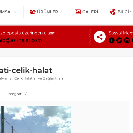
UMSAL
ÜRÜNLER
GALERI
BILGI
ize eposta üzerinden ulaşın
Sosyal Med
nfo@asilhalat.com
ti-celik-halat
vanizli Çelik Halatlar ve Bağlantıları
Fotoğraf: 1 / 1