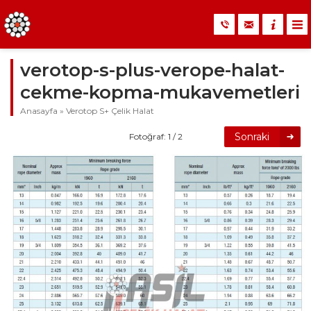
verotop-s-plus-verope-halat-
cekme-kopma-mukavemetleri
Anasayfa
»
Verotop S+ Çelik Halat
Sonraki
Fotoğraf: 1 / 2