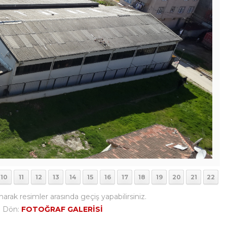
10
11
12
13
14
15
16
17
18
19
20
21
22
narak resimler arasında geçiş yapabilirsiniz.
i Dön:
FOTOĞRAF GALERİSİ