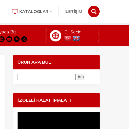
KATALOGLAR
İLETİŞİM
yada Biz
Dil Seçin
ÜRÜN ARA BUL
Arama:
İZOLELI HALAT İMALATI