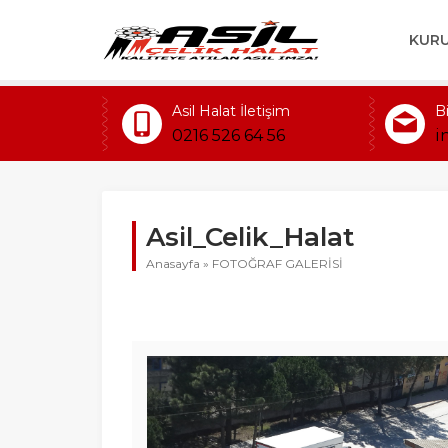
KUR
Asil Halat İletişim
B
0216 526 64 56
i
Asil_Celik_Halat
Anasayfa
»
FOTOĞRAF GALERİSİ