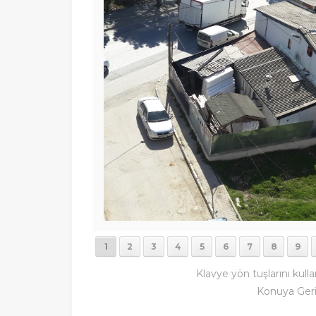
1
2
3
4
5
6
7
8
9
Klavye yön tuşlarını kulla
Konuya Ger