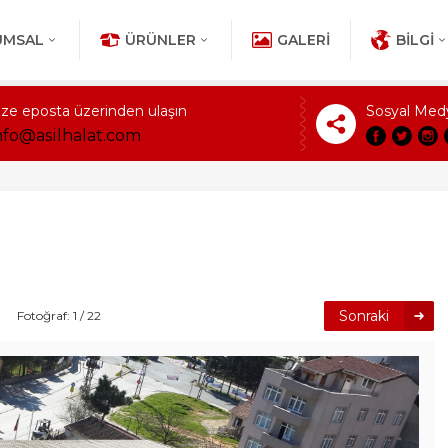
UMSAL
ÜRÜNLER
GALERI
BILGI
ize eposta üzerinden ulaşın
Sosyal Med
nfo@asilhalat.com
Sonraki
Fotoğraf: 1 / 22