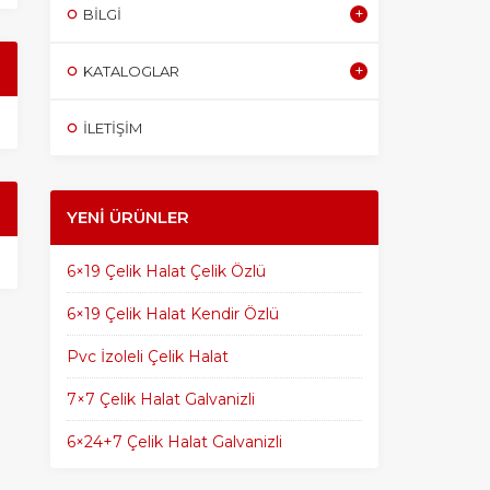
BILGI
KATALOGLAR
İLETİŞİM
YENI ÜRÜNLER
6×19 Çelik Halat Çelik Özlü
6×19 Çelik Halat Kendir Özlü
Pvc İzoleli Çelik Halat
7×7 Çelik Halat Galvanizli
6×24+7 Çelik Halat Galvanizli