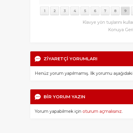
1
2
3
4
5
6
7
8
9
Klavye yön tuşlarını kulla
Konuya Ger
ZİYARETÇİ YORUMLARI
Henüz yorum yapılmamış. İlk yorumu aşağıdaki for
BİR YORUM YAZIN
Yorum yapabilmek için
oturum açmalısınız
.