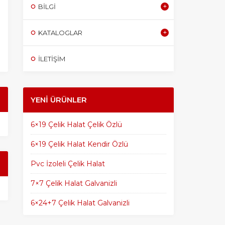
BILGI
KATALOGLAR
İLETİŞİM
YENI ÜRÜNLER
6×19 Çelik Halat Çelik Özlü
6×19 Çelik Halat Kendir Özlü
Pvc İzoleli Çelik Halat
7×7 Çelik Halat Galvanizli
6×24+7 Çelik Halat Galvanizli