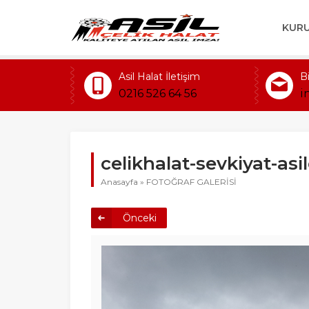
KUR
Asil Halat İletişim
B
0216 526 64 56
i
celikhalat-sevkiyat-asi
Anasayfa
»
FOTOĞRAF GALERİSİ
Önceki