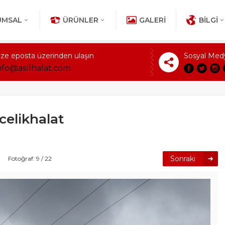
UMSAL
ÜRÜNLER
GALERI
BILGI
ize eposta üzerinden ulaşın
Sosyal Med
nfo@asilhalat.com
lcelikhalat
Sonraki
Fotoğraf: 9 / 22