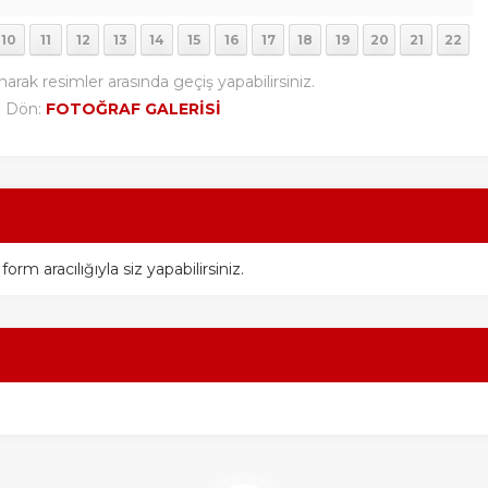
10
11
12
13
14
15
16
17
18
19
20
21
22
narak resimler arasında geçiş yapabilirsiniz.
i Dön:
FOTOĞRAF GALERİSİ
m aracılığıyla siz yapabilirsiniz.