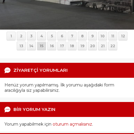
1
2
3
4
5
6
7
8
9
10
11
12
13
14
15
16
17
18
19
20
21
22
ZİYARETÇİ YORUMLARI
Henüz yorum yapılmamış. İlk yorumu aşağıdaki form
aracılığıyla siz yapabilirsiniz.
BİR YORUM YAZIN
Yorum yapabilmek için
oturum açmalısınız
.