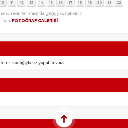
10
11
12
13
14
15
16
17
18
19
20
21
22
narak resimler arasında geçiş yapabilirsiniz.
i Dön:
FOTOĞRAF GALERİSİ
m aracılığıyla siz yapabilirsiniz.