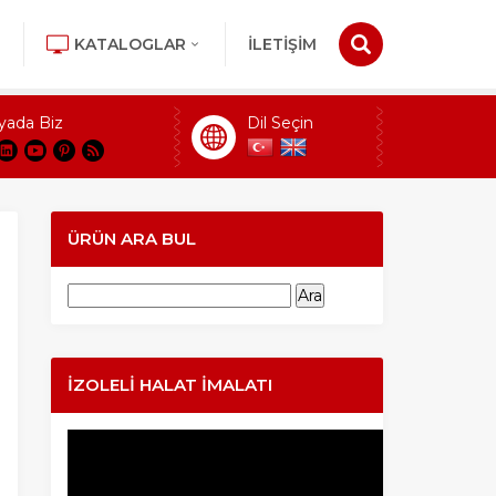
KATALOGLAR
İLETİŞİM
yada Biz
Dil Seçin
ÜRÜN ARA BUL
Arama:
İZOLELI HALAT İMALATI