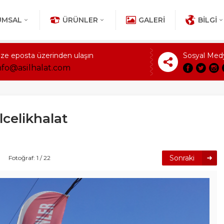
UMSAL
ÜRÜNLER
GALERI
BILGI
ize eposta üzerinden ulaşın
Sosyal Med
nfo@asilhalat.com
lcelikhalat
Sonraki
Fotoğraf: 1 / 22