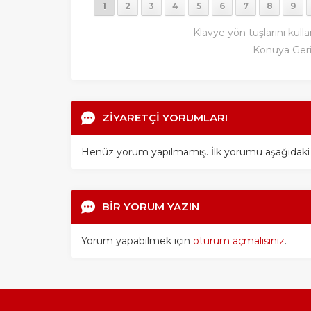
1
2
3
4
5
6
7
8
9
Klavye yön tuşlarını kulla
Konuya Ger
ZİYARETÇİ YORUMLARI
Henüz yorum yapılmamış. İlk yorumu aşağıdaki for
BİR YORUM YAZIN
Yorum yapabilmek için
oturum açmalısınız
.