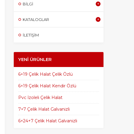
BILGI
KATALOGLAR
İLETİŞİM
YENI ÜRÜNLER
6×19 Çelik Halat Çelik Özlü
6×19 Çelik Halat Kendir Özlü
Pvc İzoleli Çelik Halat
7×7 Çelik Halat Galvanizli
6×24+7 Çelik Halat Galvanizli