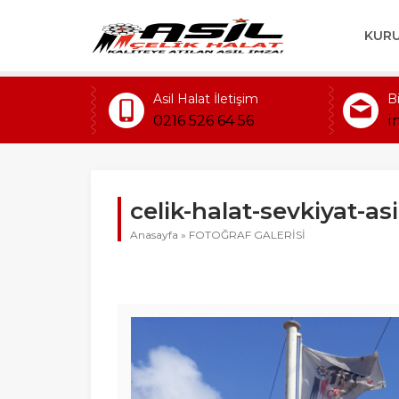
KUR
Asil Halat İletişim
B
0216 526 64 56
i
celik-halat-sevkiyat-asi
Anasayfa
»
FOTOĞRAF GALERİSİ