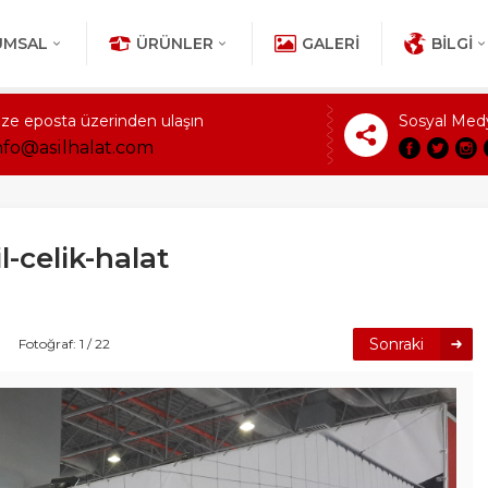
UMSAL
ÜRÜNLER
GALERI
BILGI
ize eposta üzerinden ulaşın
Sosyal Med
nfo@asilhalat.com
-celik-halat
Sonraki
Fotoğraf: 1 / 22