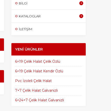
BILGI
KATALOGLAR
İLETİŞİM
YENI ÜRÜNLER
6×19 Çelik Halat Çelik Özlü
6×19 Çelik Halat Kendir Özlü
Pvc İzoleli Çelik Halat
7×7 Çelik Halat Galvanizli
6×24+7 Çelik Halat Galvanizli