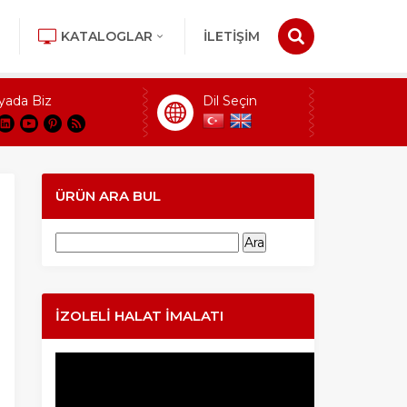
KATALOGLAR
İLETİŞİM
yada Biz
Dil Seçin
ÜRÜN ARA BUL
Arama:
İZOLELI HALAT İMALATI