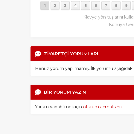
1
2
3
4
5
6
7
8
9
Klavye yön tuşlarını kulla
Konuya Ger
ZİYARETÇİ YORUMLARI
Henüz yorum yapılmamış. İlk yorumu aşağıdaki for
BİR YORUM YAZIN
Yorum yapabilmek için
oturum açmalısınız
.