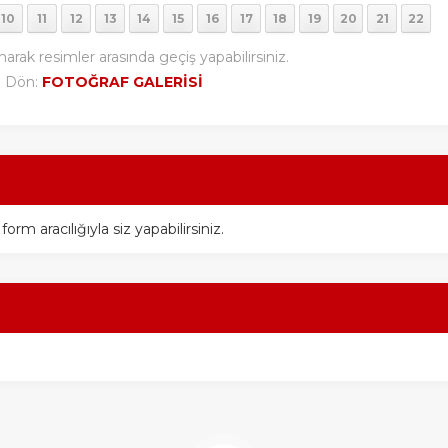
10
11
12
13
14
15
16
17
18
19
20
21
22
narak resimler arasında geçiş yapabilirsiniz.
i Dön:
FOTOĞRAF GALERİSİ
m aracılığıyla siz yapabilirsiniz.