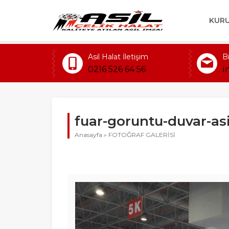
KUR
Asil Halat İletişim
B
0216 526 64 56
i
fuar-goruntu-duvar-asil
Anasayfa
»
FOTOĞRAF GALERİSİ